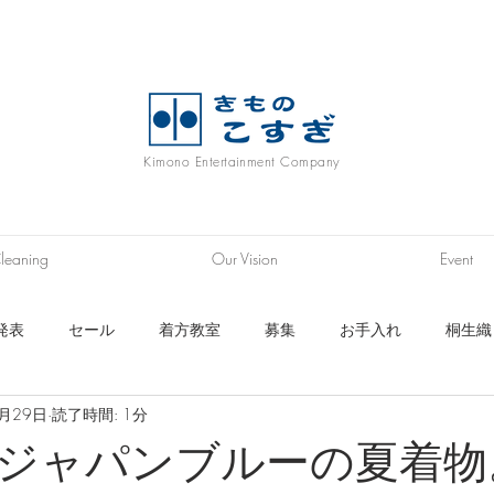
Kimono Entertainment Company
leaning
Our Vision
Event
発表
セール
着方教室
募集
お手入れ
桐生織
6月29日
読了時間: 1分
ニム着物
履物
浴衣
帯
長襦袢生地
秩父銘仙
E】ジャパンブルーの夏着