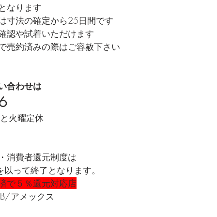
となります
は寸法の確定から25日間です
確認や試着いただけます
で売約済みの際はご容赦下さい
い合わせは
6
月曜と火曜定休
・消費者還元制度は
火)を以って終了となります。
済で５％還元対応店
d/JCB/アメックス