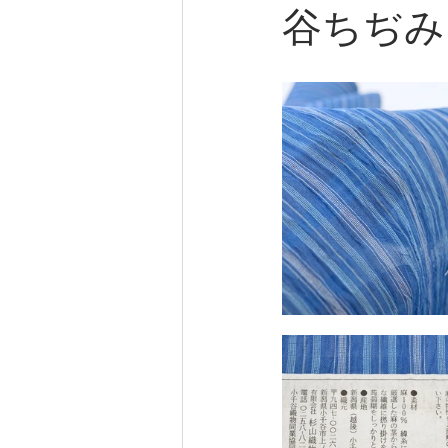
谷ちぢみ
着付け
着付サービス
大