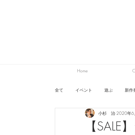
Home
C
全て
イベント
遊ぶ
新作
小杉 治
2020年
ワークショップ
出展
デ
【SAL