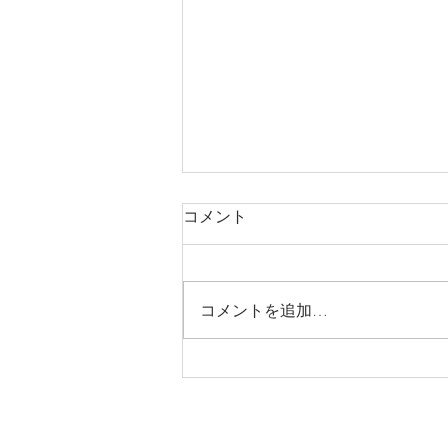
コメント
コメントを追加…
ひとえ大島紬の世界 -大島紬
の新基準‐ 8/7~9