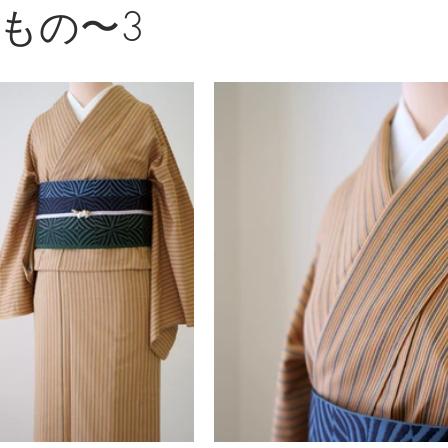
もの〜3
島紬