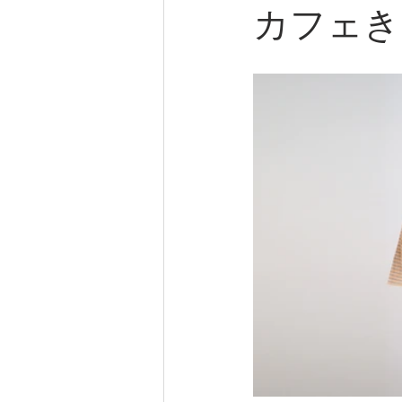
カフェき
着付け
着付サービス
大