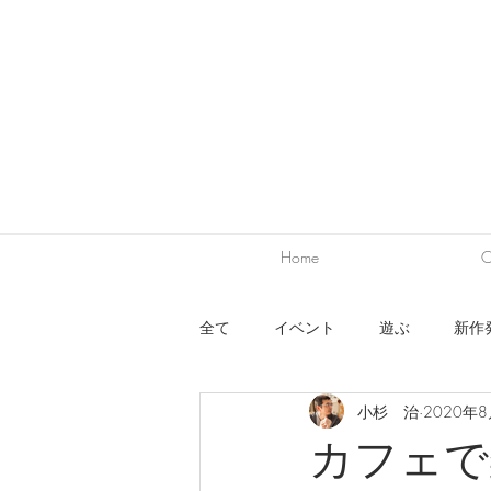
Home
C
全て
イベント
遊ぶ
新作
小杉 治
2020年
ワークショップ
出展
デ
カフェで