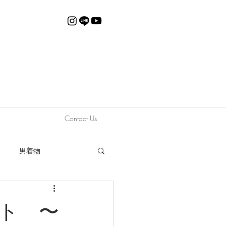
Contact Us
男着物
動画
限定販売
ト 〜