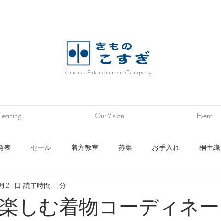
Kimono Entertainment Company
leaning
Our Vision
Event
発表
セール
着方教室
募集
お手入れ
桐生織
8月21日
読了時間: 1分
ニム着物
履物
浴衣
帯
長襦袢生地
秩父銘仙
楽しむ着物コーディネー