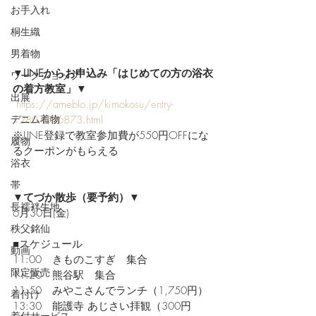
お手入れ
桐生織
男着物
▼LINEからお申込み「はじめての方の浴衣
ワークショップ
の着方教室」▼
出展
https://ameblo.jp/kimokosu/entry-
デニム着物
12807056873.html
※LINE登録で教室参加費が550円OFFにな
履物
るクーポンがもらえる 
浴衣
帯
▼てづか散歩（要予約）▼ 
長襦袢生地
6月30日(金)
秩父銘仙
■スケジュール
動画
11:00　きものこすぎ　集合
限定販売
11:20　熊谷駅　集合
11:50　みやこさんでランチ（1,750円）
着付け
13:30　能護寺 あじさい拝観（300円
着付サービス