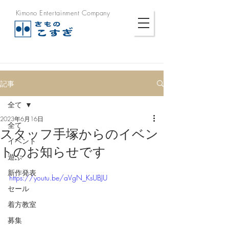
Kimono Entertainment Company
記事
全て
2023年6月16日
全て
スタッフ手塚からのイベン
イベント
トのお知らせです
遊ぶ
新作発表
https://youtu.be/aVgN_KsUBJU
セール
着方教室
募集