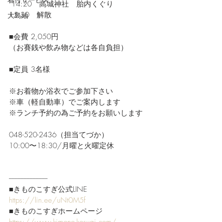
 14:20　高城神社　胎内くぐり
15:30　解散
大島紬
■会費 2,050円
（お賽銭や飲み物などは各自負担）
■定員 3名様 
※お着物か浴衣でご参加下さい
※車（軽自動車）でご案内します
※ランチ予約の為ご予約をお願いします
048-520-2436（担当てづか）
10:00〜18:30/月曜と火曜定休
-------------------------- 
■きものこすぎ公式LINE
https://lin.ee/uNt0M5f
■きものこすぎホームページ
https://www.kimono-kosugi.com/