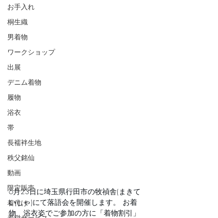
お手入れ
桐生織
男着物
ワークショップ
出展
デニム着物
履物
浴衣
帯
長襦袢生地
秩父銘仙
動画
限定販売
6月23日に埼玉県行田市の牧禎舎(まきて
いしゃ)にて落語会を開催します。 お着
着付け
物、浴衣姿でご参加の方に「着物割引」
着付サービス