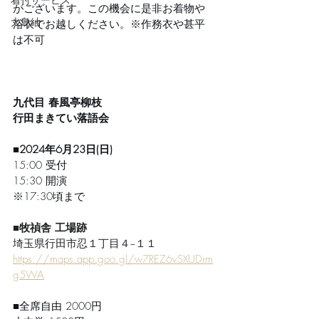
がございます。この機会に是非お着物や
大島紬
浴衣でお越しください。※作務衣や甚平
は不可
九代目 春風亭柳枝
行田まきてい落語会
■2024年6月23日(日)
15:00 受付
15:30 開演
※17:30頃まで
■牧禎舎 工場跡
埼玉県行田市忍１丁目４−１１
https://maps.app.goo.gl/w7REZ6vSXUDrm
g5WA
■全席自由 2000円