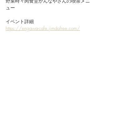
野菜時々肉食堂かんなやさんの喫茶メニ
ュー
イベント詳細
https://engawa-cafe.jimdofree.com/