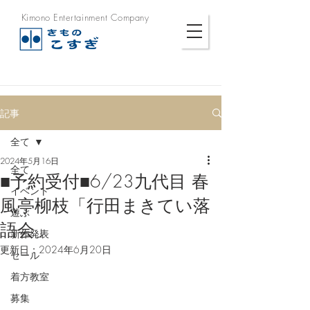
Kimono Entertainment Company
記事
全て
2024年5月16日
全て
■予約受付■6/23九代目 春
イベント
風亭柳枝「行田まきてい落
遊ぶ
語会」
新作発表
更新日：
2024年6月20日
セール
着方教室
募集