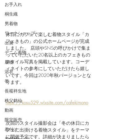
お手入れ
桐生織
男着物
ワークショップ
休日にカフェで楽しむ着物スタイル「カ
フェきもの」の公式ホームページが完成
出展
しました。 店頭やSNSの呼びかけで集ま
デニム着物
っていただいた20名以上のカフェきもの
スタイル写真を掲載しています。コーデ
履物
ィネイトの参考にしていただけたら嬉し
浴衣
いです。今回は2020年秋バージョンとな
帯
ります。
長襦袢生地
秩父銘仙
https://kosu529.wixsite.com/cafekimono
動画
限定販売
次回のスタイル撮影会は「冬の休日にカ
着付け
フェに出掛ける着物スタイル」をテーマ
に開催予定です。詳細が決まりましたら
着付サービス