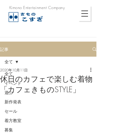
Kimono Entertainment Company
記事
全て
2020年10月11日
全て
休日のカフェで楽しむ着物
イベント
「カフェきものSTYLE」
遊ぶ
新作発表
セール
着方教室
募集