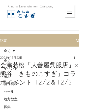
Kimono Entertainment Company
記事
全て
2023年11月22日
全て
会津若松「大善屋呉服店」×
イベント
熊谷「きものこすぎ」コラ
遊ぶ
ボイベント 12/2＆12/3
新作発表
セール
着方教室
募集