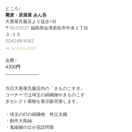
ところ/
蕎麦・居酒屋 あん呑
大善屋呉服店より徒歩3分
〒965-0037 福島県会津若松市中央１丁目
３−１５
0242-88-9042
→ 
Google Maps
会費/
4500円
当日大善屋呉服店内の「きものこすぎ」
コーナーでは埼玉の絹織物やきものこす
ぎセレクト着物を展示販売致します。
・埼玉の幻の絹織物　秩父太織
・創作大島紬
・鬼縮緬の辻が花訪問着