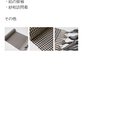
・絽の留袖
・紗袷訪問着
その他