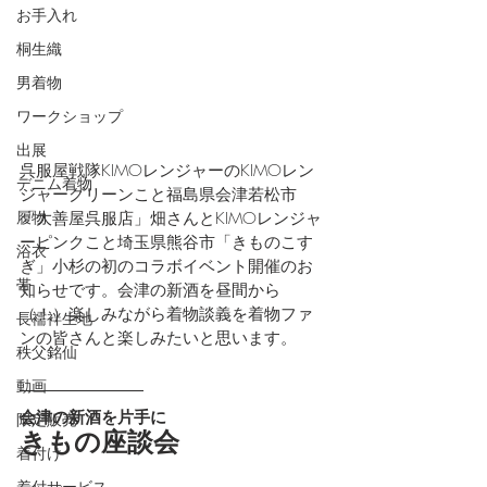
お手入れ
桐生織
男着物
ワークショップ
出展
呉服屋戦隊KIMOレンジャーのKIMOレン
デニム着物
ジャーグリーンこと福島県会津若松市
履物
「大善屋呉服店」畑さんとKIMOレンジャ
ーピンクこと埼玉県熊谷市「きものこす
浴衣
ぎ」小杉の初のコラボイベント開催のお
帯
知らせです。会津の新酒を昼間から
（！）楽しみながら着物談義を着物ファ
長襦袢生地
ンの皆さんと楽しみたいと思います。
秩父銘仙
動画
会津の新酒を片手に
限定販売
きもの座談会
着付け
着付サービス