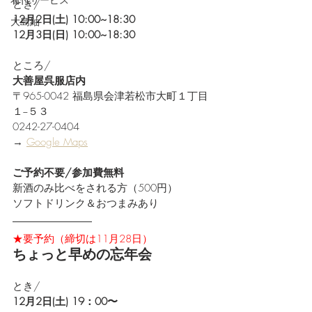
とき/
12月2日(土) 10:00~18:30
大島紬
12月3日(日) 10:00~18:30
ところ/
大善屋呉服店内
〒965-0042 福島県会津若松市大町１丁目
１−５３
0242-27-0404
→ 
Google Maps
ご予約不要/参加費無料
新酒のみ比べをされる方（500円）
ソフトドリンク＆おつまみあり
★要予約（締切は11月28日）
ちょっと早めの忘年会
とき/
12月2日(土) 19：00〜