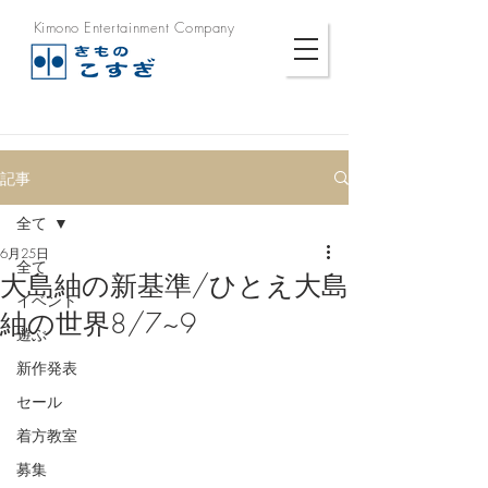
Kimono Entertainment Company
記事
全て
6月25日
全て
大島紬の新基準/ひとえ大島
イベント
紬の世界8/7~9
遊ぶ
新作発表
セール
着方教室
募集