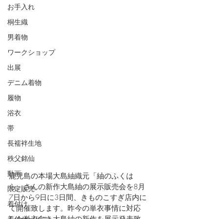
お手入れ
桐生織
男着物
ワークショップ
出展
デニム着物
履物
浴衣
帯
長襦袢生地
秩父銘仙
動画
鹿児島の本場大島紬織元「紬のふくは
ら」さんの新作大島紬の展示販売会を8月
限定販売
7日から9日に3日間、きものこすぎ店内に
着付け
て開催致します。昨今の単衣事情に対応
した単衣向き大島紬の新作を展示発表致
着付サービス