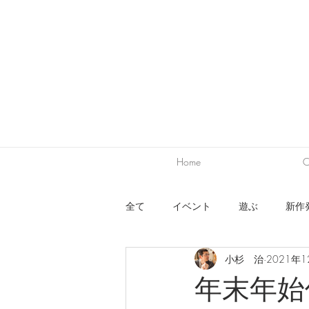
Home
C
全て
イベント
遊ぶ
新作
小杉 治
2021年
ワークショップ
出展
デ
年末年始