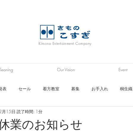
Kimono Entertainment Company
leaning
Our Vision
Event
発表
セール
着方教室
募集
お手入れ
桐生織
12月15日
読了時間: 1分
ニム着物
履物
浴衣
帯
長襦袢生地
秩父銘仙
休業のお知らせ