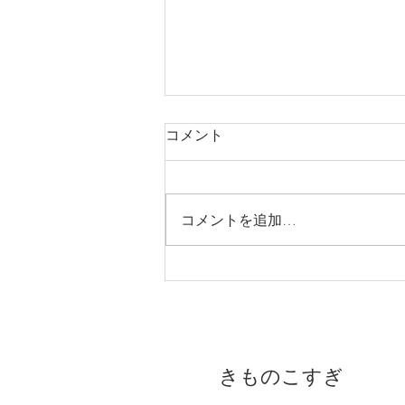
コメント
コメントを追加…
ひとえ大島紬の世界 -大島紬
の新基準‐ 8/7~9
​きものこすぎ