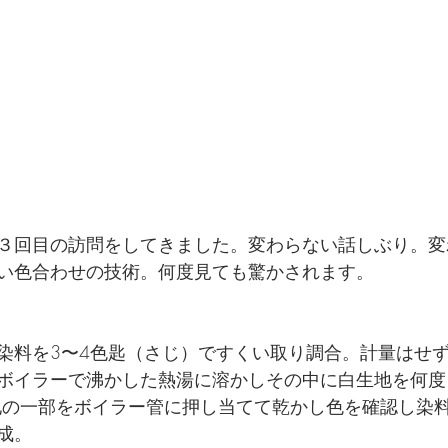
３回目の訪問をしてきました。変わらない話しぶり。変
い色合わせの技術。何度見ても驚かされます。
染料を3〜4色匙（さじ）ですくい取り調合。計量はせず
ボイラーで沸かした熱湯に溶かしその中に白生地を何度
地の一部をボイラー管に押し当てて乾かし色を確認し染
成。