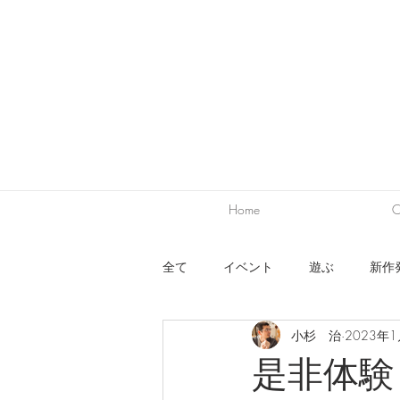
Home
C
全て
イベント
遊ぶ
新作
小杉 治
2023年
ワークショップ
出展
デ
是非体験