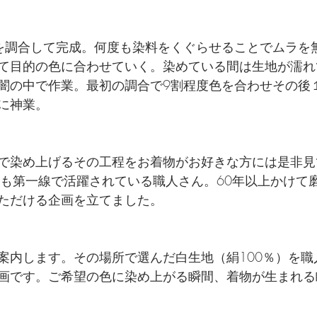
を調合して完成。何度も染料をくぐらせることでムラを
て目的の色に合わせていく。染めている間は生地が濡れ
闇の中で作業。最初の調合で9割程度色を合わせその後
に神業。
で染め上げるその工程をお着物がお好きな方には是非見
今も第一線で活躍されている職人さん。60年以上かけて
ただける企画を立てました。
案内します。その場所で選んだ白生地（絹100％）を職
画です。ご希望の色に染め上がる瞬間、着物が生まれる