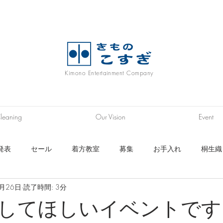
Kimono Entertainment Company
leaning
Our Vision
Event
発表
セール
着方教室
募集
お手入れ
桐生織
1月26日
読了時間: 3分
ニム着物
履物
浴衣
帯
長襦袢生地
秩父銘仙
してほしいイベントです