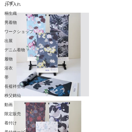
です。
お手入れ
桐生織
男着物
ワークショップ
出展
デニム着物
履物
浴衣
帯
長襦袢生地
秩父銘仙
動画
限定販売
着付け
着付サービス