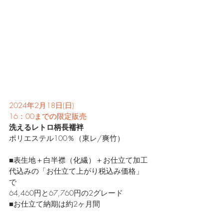
2024年2月18日(日)
16：00までの限定販売
洗えるレトロ柄長襦袢
ポリエステル100％（東レ/爽竹）
■表生地＋白半襟（化繊）＋お仕立て加工
代込みの「お仕立て上がり税込み価格」
で
64,460円と67,760円の2グレード
■お仕立て納期は約2ヶ月間