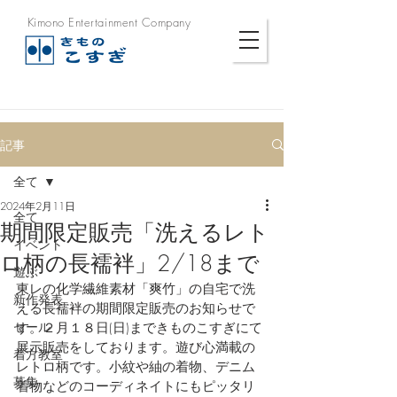
Kimono Entertainment Company
記事
全て
2024年2月11日
全て
期間限定販売「洗えるレト
イベント
ロ柄の長襦袢」2/18まで
遊ぶ
東レの化学繊維素材「爽竹」の自宅で洗
新作発表
える長襦袢の期間限定販売のお知らせで
セール
す。２月１８日(日)まできものこすぎにて
展示販売をしております。遊び心満載の
着方教室
レトロ柄です。小紋や紬の着物、デニム
募集
着物などのコーディネイトにもピッタリ