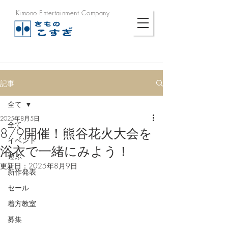
Kimono Entertainment Company
記事
全て
2025年8月5日
全て
8/9開催！熊谷花火大会を
イベント
浴衣で一緒にみよう！
遊ぶ
更新日：
2025年8月9日
新作発表
セール
着方教室
募集