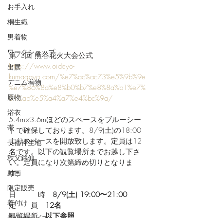
お手入れ
桐生織
男着物
ワークショップ
第73回 熊谷花火大会公式
https://www.oideyo-
出展
kumagaya.com/%e7%ac%ac73%e5%9b%9e
デニム着物
%e7%86%8a%e8%b0%b7%e8%8a%b1%e7%
履物
81%ab%e5%a4%a7%e4%bc%9a/
浴衣
5.4m×3.6mほどのスペースをブルーシー
帯
トで確保しております。8/9(土)の18:00
よりスペースを開放致します。定員は12
長襦袢生地
名です。以下の観覧場所までお越し下さ
秩父銘仙
い。定員になり次第締め切りとなりま
動画
す。
限定販売
日         時　
8/9(土) 19:00〜21:00
着付け
定　　員　
12名
観覧場所　
以下参照
着付サービス