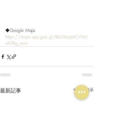
◆Google Maps 
https://maps.app.goo.gl/RJtz5Aujq6CWmj
oK9?g_st=ic
最新記事
すべて表示