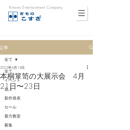
Kimono Entertainment Company
記事
全て
2023年4月14日
全て
本桐箪笥の大展示会 4月
イベント
21日〜23日
遊ぶ
新作発表
セール
着方教室
募集