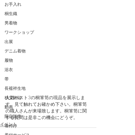
お手入れ
桐生織
男着物
ワークショップ
出展
デニム着物
履物
浴衣
帯
長襦袢生地
人気ベスト3の桐箪笥の現品を展示しま
秩父銘仙
す。見て触れてお確かめ下さい。桐箪笥
動画
の職人さんが来場致します。桐箪笥に関
限定販売
する質問は是非この機会にどうぞ。
イベント
着付け
着付サービス