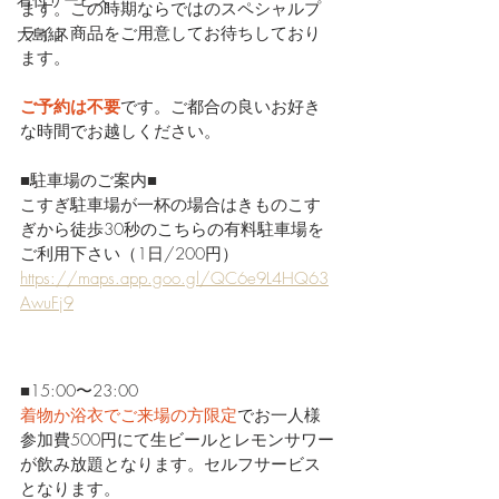
ます。この時期ならではのスペシャルプ
ライス商品をご用意してお待ちしており
大島紬
ます。
ご予約は不要
です。ご都合の良いお好き
な時間でお越しください。
■駐車場のご案内■
こすぎ駐車場が一杯の場合はきものこす
ぎから徒歩30秒のこちらの有料駐車場を
ご利用下さい（1日/200円）
https://maps.app.goo.gl/QC6e9L4HQ63
AwuFj9
■15:00〜23:00
着物か浴衣でご来場の方限定
でお一人様
参加費500円にて生ビールとレモンサワー
が飲み放題となります。セルフサービス
となります。