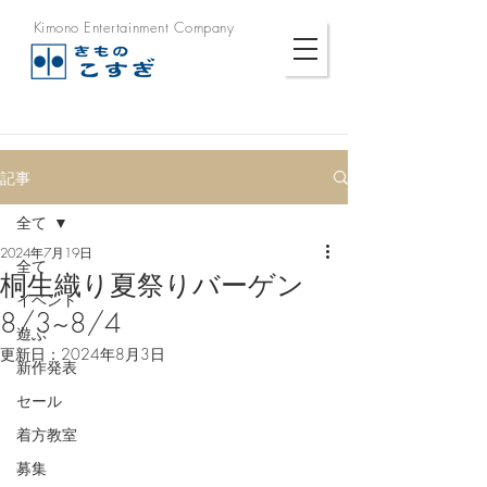
Kimono Entertainment Company
記事
全て
2024年7月19日
全て
桐生織り夏祭りバーゲン
イベント
8/3~8/4
遊ぶ
更新日：
2024年8月3日
新作発表
セール
着方教室
募集