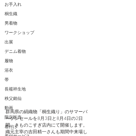
お手入れ
桐生織
男着物
ワークショップ
出展
デニム着物
履物
浴衣
帯
長襦袢生地
秩父銘仙
動画
群馬県の絹織物「桐生織り」のサマーバ
限定販売
ーゲンセールを8月3日と8月4日の2日
間、きものこすぎ店内にて開催します。
着付け
織元主宰の吉田精一さんも期間中来場し
着付サービス