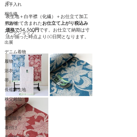
す。
お手入れ
桐生織
表生地＋白半襟（化繊）＋お仕立て加工
男着物
代が全て含まれた
お仕立て上がり税込み
価格で54,560円
です。お仕立て納期は寸
ワークショップ
法が揃った時点より60日間となります。
出展
デニム着物
履物
浴衣
帯
長襦袢生地
秩父銘仙
動画
限定販売
着付け
着付サービス