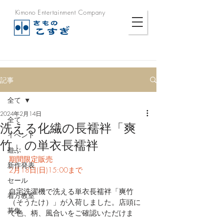
Kimono Entertainment Company
記事
全て
2024年2月14日
全て
洗える化繊の長襦袢「爽
イベント
竹」の単衣長襦袢
遊ぶ
期間限定販売
新作発表
2月18日(日)15:00まで
セール
自宅洗濯機で洗える単衣長襦袢「爽竹
着方教室
（そうたけ）」が入荷しました。店頭に
募集
て色、柄、風合いをご確認いただけま