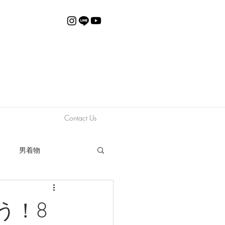
Contact Us
男着物
動画
限定販売
う！8