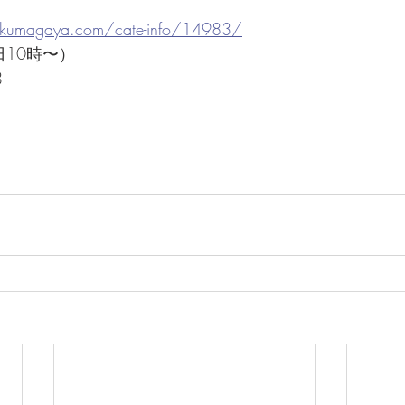
-kumagaya.com/cate-info/14983/
10時〜）
3