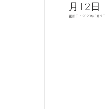
月12日
着付け
着付サービス
大
更新日：
2023年8月5日