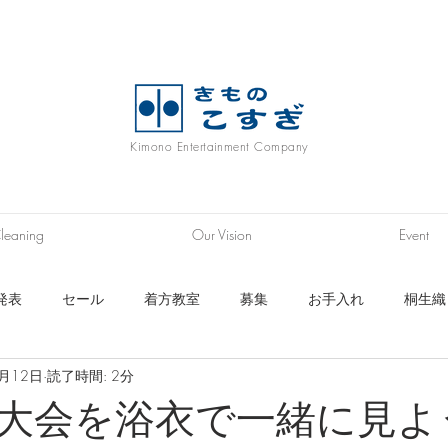
Kimono Entertainment Company
leaning
Our Vision
Event
発表
セール
着方教室
募集
お手入れ
桐生織
7月12日
読了時間: 2分
ニム着物
履物
浴衣
帯
長襦袢生地
秩父銘仙
大会を浴衣で一緒に見よ