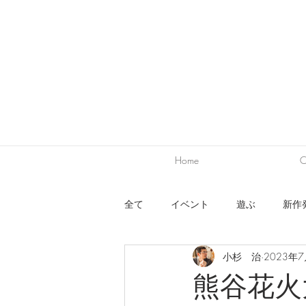
Home
C
全て
イベント
遊ぶ
新作
小杉 治
2023年
ワークショップ
出展
デ
熊谷花火