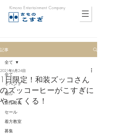
Kimono Entertainment Company
記事
全て
2021年6月24日
全て
1日限定！和装ズッコさん
イベント
のズッコーヒーがこすぎに
遊ぶ
やってくる！
新作発表
セール
着方教室
募集