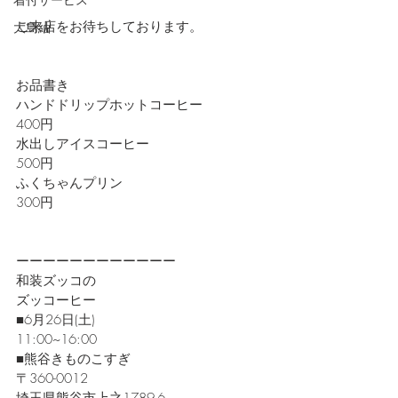
ご来店をお待ちしております。
大島紬
お品書き
ハンドドリップホットコーヒー
400円
水出しアイスコーヒー
500円
ふくちゃんプリン
300円
ーーーーーーーーーーーー
和装ズッコの
ズッコーヒー
■6月26日(土)
11:00~16:00
■熊谷きものこすぎ
〒360-0012