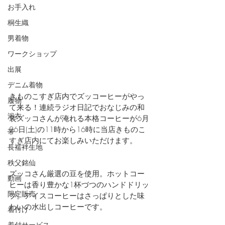
お手入れ
桐生織
男着物
ワークショップ
出展
デニム着物
きものこすぎ店内でズッコーヒーがやっ
履物
て来る！連続ラジオ日記でおなじみの和
浴衣
装ズッコさんが淹れる本格コーヒーが6月
26日(土)の11時から16時に当店きものこ
帯
すぎ店内にてお楽しみいただけます。
長襦袢生地
秩父銘仙
ズッコさん厳選の豆を使用。ホットコー
動画
ヒーは香り豊かな1杯づつのハンドドリッ
限定販売
プ。アイスコーヒーはさっぱりとした味
わいの水出しコーヒーです。
着付け
着付サービス