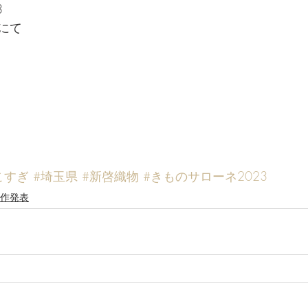
3
にて
こすぎ
#埼玉県
#新啓織物
#きものサローネ2023
作発表