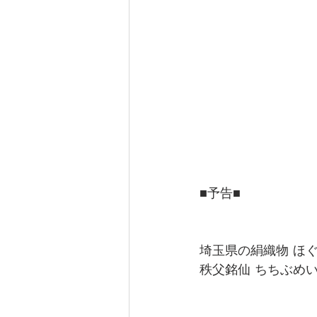
■予告■
埼玉県の絹織物 ほ
秩父銘仙 ちちぶめ