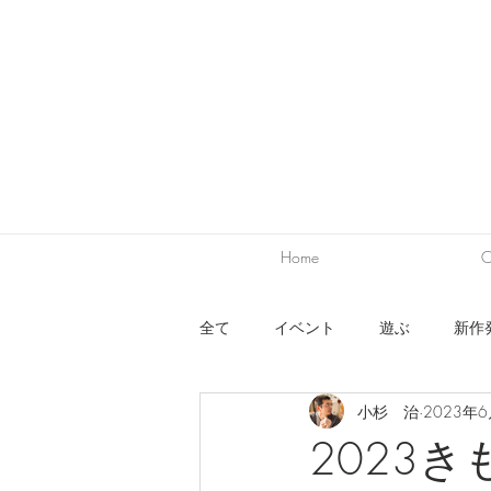
Home
C
全て
イベント
遊ぶ
新作
小杉 治
2023年
ワークショップ
出展
デ
2023