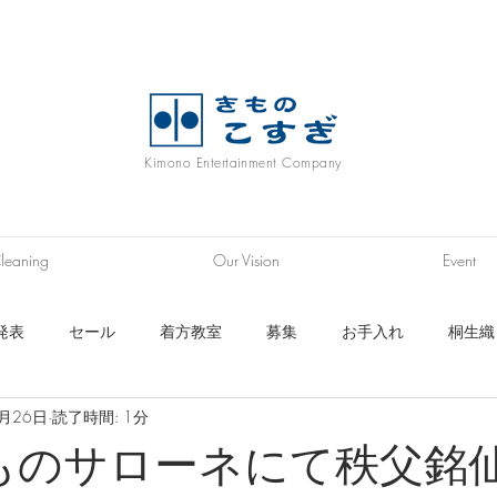
Kimono Entertainment Company
leaning
Our Vision
Event
発表
セール
着方教室
募集
お手入れ
桐生織
6月26日
読了時間: 1分
ニム着物
履物
浴衣
帯
長襦袢生地
秩父銘仙
きものサローネにて秩父銘