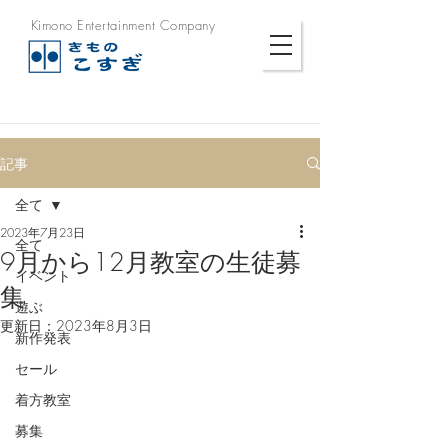
Kimono Entertainment Company
記事
全て
2023年7月23日
全て
9月から12月教室の生徒募
イベント
集
遊ぶ
更新日：
2023年8月3日
新作発表
セール
着方教室
募集