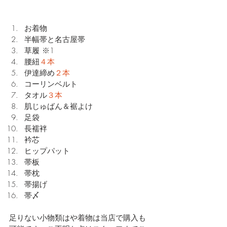
お着物
半幅帯と名古屋帯
草履 ※1
腰紐
４本
伊達締め
２本
コーリンベルト
タオル
３本
肌じゅばん＆裾よけ
足袋
長襦袢
衿芯
ヒップパット
帯板
帯枕
帯揚げ
帯〆
足りない小物類はや着物は当店で購入も