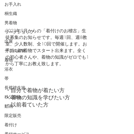
お手入れ
桐生織
男着物
2023年9月からの「着付けのお稽古」生
ワークショップ
徒募集のお知らせです。毎週1回、週8教
出展
室、少人数制、全10回で開催します。お
手持ちの着物でスタート出来ます。全く
デニム着物
の初心者さんや、着物の知識がゼロでも1
履物
から丁寧にお教え致します。
浴衣
帯
長襦袢生地
・自分で着物が着たい方
・着物の知識を学びたい方
秩父銘仙
・以前着ていた方
動画
限定販売
着付け
着付サービス